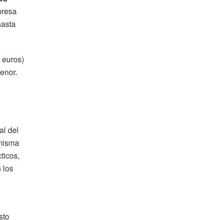
presa
hasta
 euros)
enor.
al del
 misma
ticos,
 los
sto