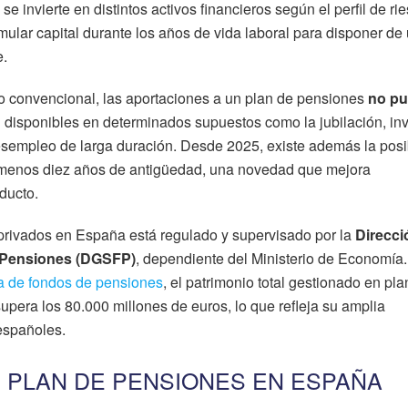
se invierte en distintos activos financieros según el perfil de ri
umular capital durante los años de vida laboral para disponer de
e.
ro convencional, las aportaciones a un plan de pensiones
no p
n disponibles en determinados supuestos como la jubilación, in
empleo de larga duración. Desde 2025, existe además la posi
l menos diez años de antigüedad, una novedad que mejora
oducto.
privados en España está regulado y supervisado por la
Direcci
 Pensiones (DGSFP)
, dependiente del Ministerio de Economía
ema de fondos de pensiones
, el patrimonio total gestionado en pl
pera los 80.000 millones de euros, lo que refleja su amplia
españoles.
 PLAN DE PENSIONES EN ESPAÑA