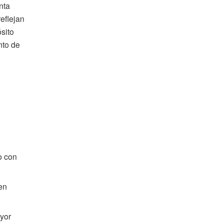
nta
eflejan
ósito
nto de
o con
 en
ayor