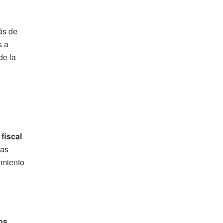
ás de
s a
de la
fiscal
gas
imiento
os