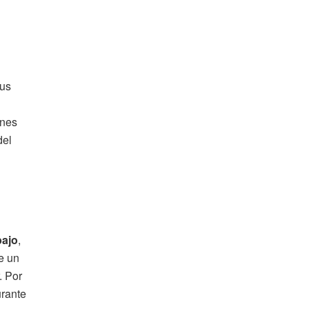
sus
ones
del
bajo
,
e un
. Por
urante