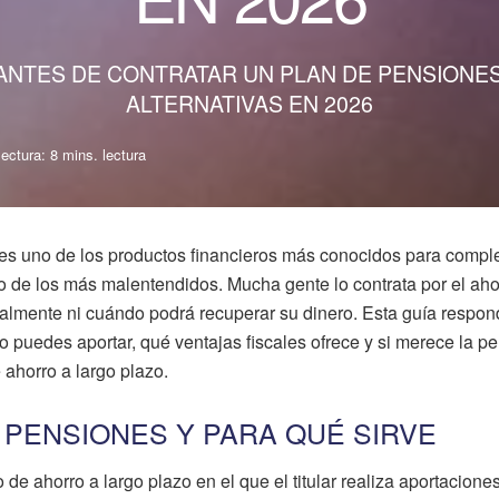
NTES DE CONTRATAR UN PLAN DE PENSIONES: 
ALTERNATIVAS EN 2026
ectura: 8 mins. lectura
es uno de los productos financieros más conocidos para comp
o de los más malentendidos. Mucha gente lo contrata por el aho
ealmente ni cuándo podrá recuperar su dinero. Esta guía respon
o puedes aportar, qué ventajas fiscales ofrece y si merece la p
 ahorro a largo plazo.
 PENSIONES Y PARA QUÉ SIRVE
de ahorro a largo plazo en el que el titular realiza aportacione