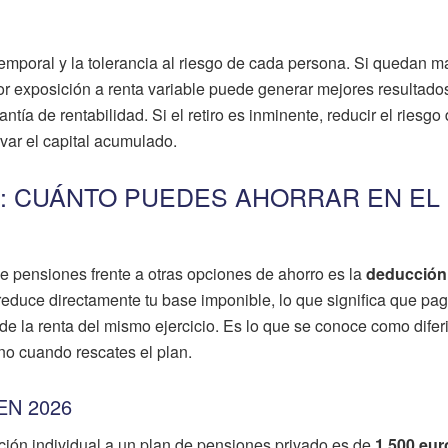
emporal y la tolerancia al riesgo de cada persona. Si quedan m
or exposición a renta variable puede generar mejores resultado
tía de rentabilidad. Si el retiro es inminente, reducir el riesgo 
var el capital acumulado.
S: CUÁNTO PUEDES AHORRAR EN EL
 de pensiones frente a otras opciones de ahorro es la
deducción 
reduce directamente tu base imponible, lo que significa que pa
e la renta del mismo ejercicio. Es lo que se conoce como difer
no cuando rescates el plan.
EN 2026
ción individual a un plan de pensiones privado es de
1.500 eur