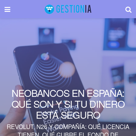
NEOBANCOS EN ESPAÑA:
QUÉ SON Y SI TU DINERO
ESTÁ SEGURO
REVOLUT, N26 Y COMPAÑÍA: QUÉ LICENCIA
TIENEN, QUÉ CUBRE EL FONDO DE