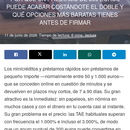
PUEDE ACABAR COSTÁNDOTE EL DOBLE Y
QUÉ OPCIONES MÁS BARATAS TIENES
ANTES DE FIRMAR
11 de junio de 2026
Tiempo de lectura: 6 mins. lectura
Los minicréditos y préstamos rápidos son préstamos de
pequeño importe —normalmente entre 50 y 1.000 euros—
que se conceden online en cuestión de minutos y se
devuelven en plazos muy cortos, de 7 a 90 días. Su gran
atractivo es la inmediatez: sin papeleos, sin nómina en
muchos casos y con el dinero en tu cuenta casi al instante.
Su gran problema es el precio: las TAE habituales superan
con frecuencia el 1.000% e incluso el 3.000%, de modo
que un apuro puntual de 300 euros puede convertirse en